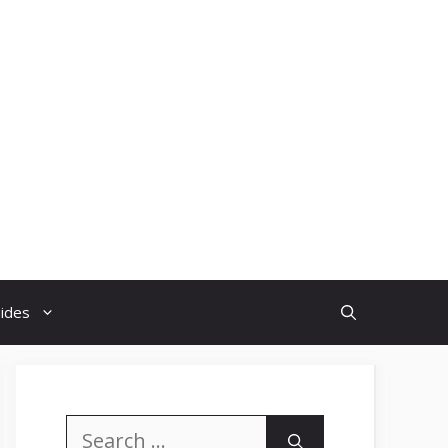
uides
Search