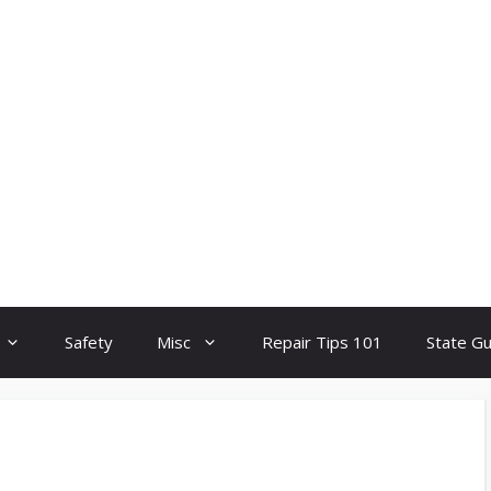
Safety
Misc
Repair Tips 101
State G